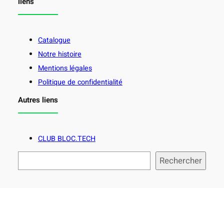
liens
Catalogue
Notre histoire
Mentions légales
Politique de confidentialité
Autres liens
CLUB BLOC.TECH
R
Rechercher
e
c
h
e
r