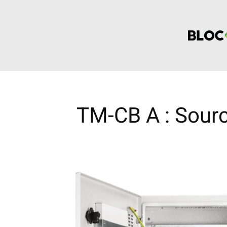
Aller
au
contenu
TM-CB A : Sourc