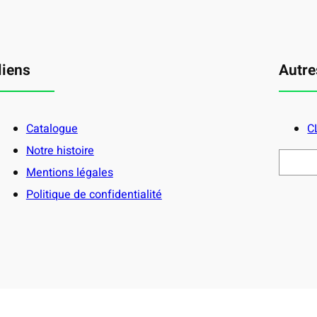
liens
Autre
Catalogue
C
Notre histoire
R
Mentions légales
e
c
Politique de confidentialité
h
e
r
c
h
e