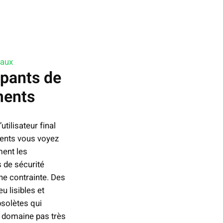
naux
pants de
ments
utilisateur final
ents vous voyez
ent les
s de sécurité
e contrainte. Des
u lisibles et
bsolètes qui
e domaine pas très