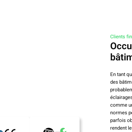
Clients fi
Occu
bâti
En tant qu’
des bâtim
probablem
éclairage
comme un
normes pe
parfois o
rendent l