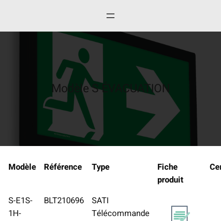
Aller
au
contenu
Modèle S ÉVACUATION
Modèle
Référence
Type
Fiche
Cer
produit
S-E1S-
BLT210696
SATI
1H-
Télécommande