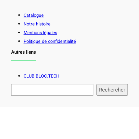
Catalogue
Notre histoire
Mentions légales
Politique de confidentialité
Autres liens
CLUB BLOC.TECH
R
Rechercher
e
c
h
e
r
c